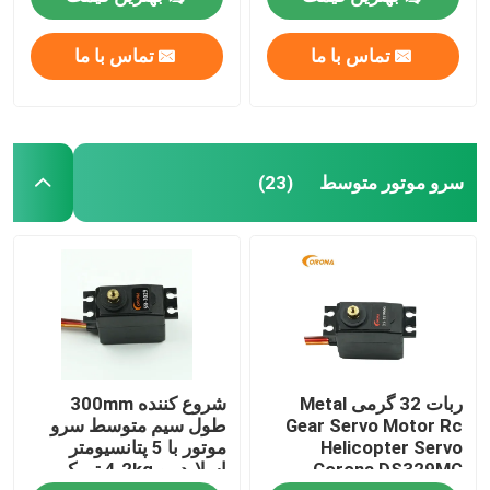
تماس با ما
تماس با ما
تور کارخانه
کنترل کیفیت
سرو موتور متوسط
(23)
با ما تماس بگیرید
درخواست نقل قول
سرو موتور RC
ربات 32 گرمی Metal
شروع کننده 300mm
مینی سرو موتور
Gear Servo Motor Rc
طول سیم متوسط سرو
Helicopter Servo
موتور با 5 پتانسیومتر
Corona DS329MG
اسلایدر و 4.2kg تورک
سروو موتور استاندارد