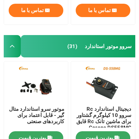
تماس با ما
تماس با ما
سروو موتور استاندارد
(31)
صفحه اصلی
دیجیتال استاندارد Rc
موتور سرو استاندارد متال
سروو 10 کیلوگرم گشتاور
گیر - قابل اعتماد برای
محصولات
برای ماشین تانک Rc قایق
کاربردهای صنعتی
Corona DS558MG
درباره ما
بهترین قیمت
بهترین قیمت