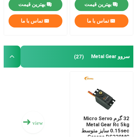
استال
بهترین قیمت
بهترین قیمت
سرو موتور متوسط
تماس با ما
تماس با ما
سروو Metal Gear
سروو موتور دیجیتال
سروو Metal Gear
(27)
سرو موتور صنعتی
گیرنده JR DMSS
گیرنده Futaba S Fhss
32 گرم Micro Servo
view
Metal Gear Rc 5kg
0.15sec سایز متوسط ​​
گیرنده سریع فوتابا 2.4 گیگاهرتز
Corona DS339MG