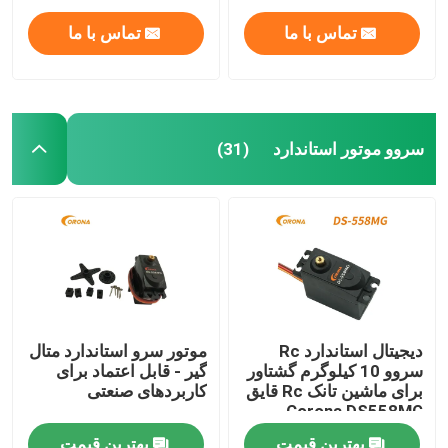
تماس با ما
تماس با ما
سروو موتور استاندارد
(31)
صفحه اصلی
دیجیتال استاندارد Rc
موتور سرو استاندارد متال
سروو 10 کیلوگرم گشتاور
گیر - قابل اعتماد برای
محصولات
برای ماشین تانک Rc قایق
کاربردهای صنعتی
Corona DS558MG
درباره ما
بهترین قیمت
بهترین قیمت