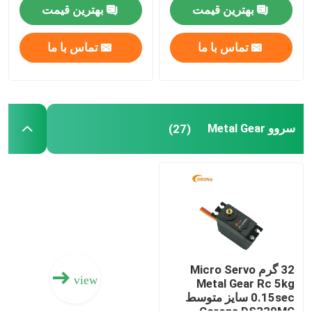
استال
بهترین قیمت
بهترین قیمت
سرو موتور متوسط
تماس با ما
تماس با ما
سروو Metal Gear
سروو موتور دیجیتال
سروو Metal Gear
(27)
سرو موتور صنعتی
گیرنده JR DMSS
گیرنده Futaba S Fhss
32 گرم Micro Servo
view
Metal Gear Rc 5kg
0.15sec سایز متوسط ​​
گیرنده سریع فوتابا 2.4 گیگاهرتز
Corona DS339MG