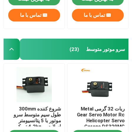
تماس با ما
تماس با ما
تور کارخانه
کنترل کیفیت
سرو موتور متوسط
(23)
با ما تماس بگیرید
درخواست نقل قول
سرو موتور RC
ربات 32 گرمی Metal
شروع کننده 300mm
مینی سرو موتور
Gear Servo Motor Rc
طول سیم متوسط سرو
Helicopter Servo
موتور با 5 پتانسیومتر
Corona DS329MG
اسلایدر و 4.2kg تورک
سروو موتور استاندارد