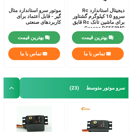
دیجیتال استاندارد Rc
موتور سرو استاندارد متال
سروو 10 کیلوگرم گشتاور
گیر - قابل اعتماد برای
برای ماشین تانک Rc قایق
کاربردهای صنعتی
Corona DS558MG
بهترین قیمت
بهترین قیمت
تماس با ما
تماس با ما
سرو موتور متوسط
(23)