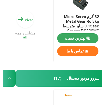
32 گرم Micro Servo
view
Metal Gear Rc 5kg
0.15sec سایز متوسط ​​
Corona DS339MG
مشاهده همه
all
بهترین قیمت
تماس با ما
سروو موتور دیجیتال
(17)