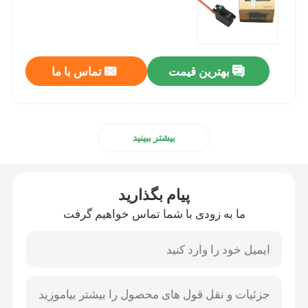
سرو موتور متوسط
بهترین قیمت
تماس با ما
سروو Metal Gear
سروو موتور دیجیتال
بیشتر ببینید
سرو موتور صنعتی
پیام بگذارید
گیرنده JR DMSS
ما به زودی با شما تماس خواهیم گرفت
گیرنده Futaba S Fhss
گیرنده سریع فوتابا 2.4 گیگاهرتز