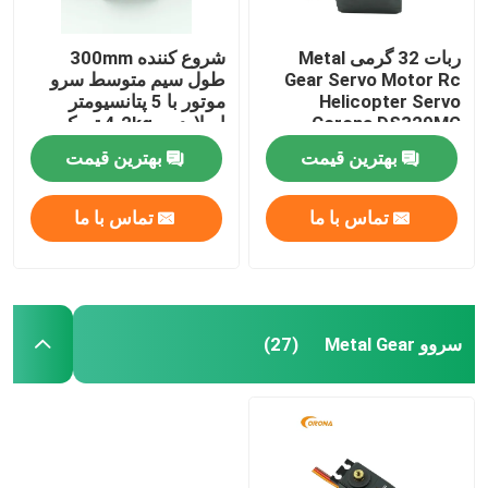
ربات 32 گرمی Metal
شروع کننده 300mm
Gear Servo Motor Rc
طول سیم متوسط سرو
Helicopter Servo
موتور با 5 پتانسیومتر
Corona DS329MG
اسلایدر و 4.2kg تورک
استال
بهترین قیمت
بهترین قیمت
تماس با ما
تماس با ما
سروو Metal Gear
(27)