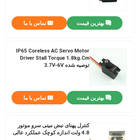
تور کارخانه
بهترین قیمت
تماس با ما
کنترل کیفیت
IP65 Coreless AC Servo Motor
با ما تماس بگیرید
Driver Stall Torque 1.8kg.Cm
توصیه شده 3.7V-6V
درخواست نقل قول
سرو موتور RC
بهترین قیمت
تماس با ما
مینی سرو موتور
کنترل پهنای نبض مینی سرو موتور
4.8 ولت اندازه کوچک عملکرد عالی
سروو موتور استاندارد