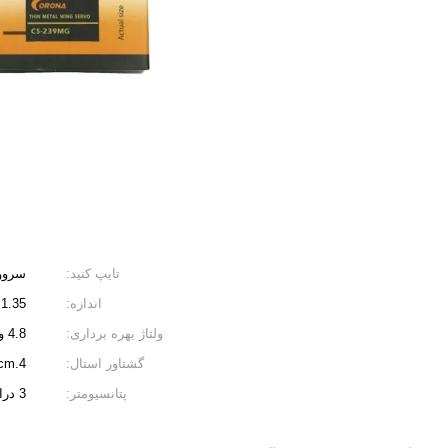
تایپ کنید:
سروو
اندازه:
.35")
ولتاژ بهره برداری:
4.8 ولت / 6.0 ولت
گشتاور استال:
4.kg.cm / 4.6kg.cm
پتانسیومتر:
3 درایو کشویی/غیر مستقیم