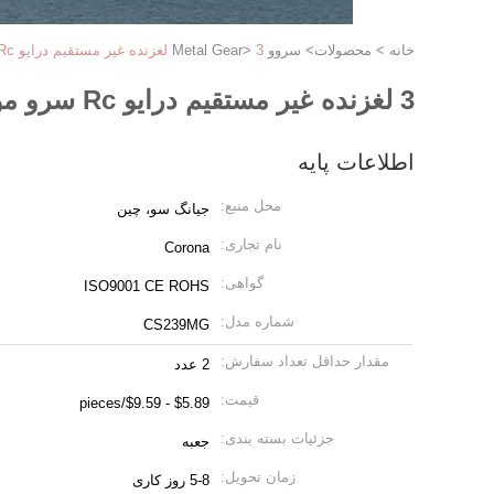
خانه
>
محصولات
>
سروو Metal Gear
3 لغزنده غیر مستقیم درایو Rc سرو موتور بال Servo Corona Ds-239mg
>
3 لغزنده غیر مستقیم درایو Rc سرو موتور بال Servo Corona Ds-239mg
اطلاعات پایه
محل منبع:
جیانگ سو، چین
نام تجاری:
Corona
گواهی:
ISO9001 CE ROHS
شماره مدل:
CS239MG
مقدار حداقل تعداد سفارش:
2 عدد
قیمت:
$5.89 - $9.59/pieces
جزئیات بسته بندی:
جعبه
زمان تحویل:
5-8 روز کاری