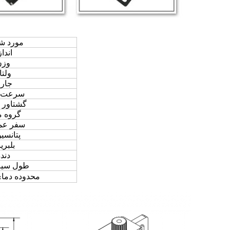
مورد ش
اندا
وزن
ولتا
جار
سرعت 
گشتاور 
گروه م
سفر عمل
پتانسی
بلبری
دند
طول سیم
محدوده دمای