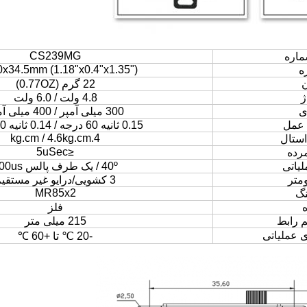
CS239MG
ماره
x34.5mm (1.18"x0.4"x1.35")
زه
22 گرم (0.77OZ)
ژ
4.8 ولت / 6.0 ولت
ی
300 میلی آمپر / 400 میلی آمپر
عمل
0.15 ثانیه 60 درجه / 0.14 ثانیه 60 درجه
4.kg.cm / 4.6kg.cm
استال
≤5uSec
رده
یاتی
40º / یک طرف پالس 400us
ومتر
3 کشویی/درایو غیر مستقیم
MR85x2
نگ
ه
فلز
 رابط
215 میلی متر
 عملیاتی
-20 ℃ تا +60 ℃