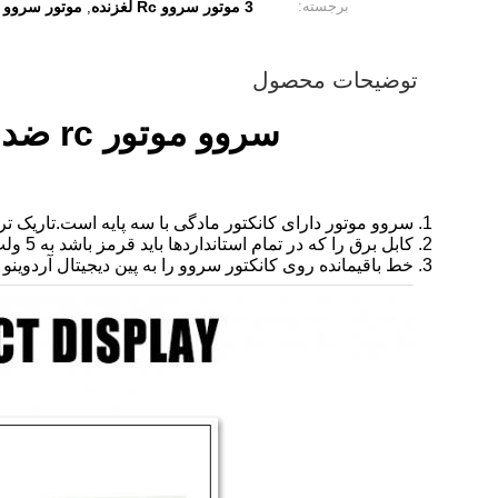
برجسته:
3 موتور سروو Rc لغزنده
موتور سروو Rc درایو غیر مستقیم
,
توضیحات محصول
سروو موتور rc ضد آب Corona CS239MG 3 کشویی/درایو غیر مستقیم
سروو موتور دارای کانکتور مادگی با سه پایه است.تاریک تری
کابل برق را که در تمام استانداردها باید قرمز باشد به 5 ولت روی آردوینو وصل کنید.
خط باقیمانده روی کانکتور سروو را به پین ​​دیجیتال آردوینو