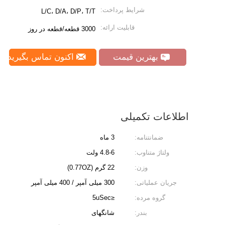
شرایط پرداخت:
L/C، D/A، D/P، T/T
قابلیت ارائه:
3000 قطعه/قطعه در روز
بهترین قیمت
اکنون تماس بگیرید
اطلاعات تکمیلی
ضمانتنامه:
3 ماه
ولتاژ متناوب:
4.8-6 ولت
وزن:
22 گرم (0.77OZ)
جریان عملیاتی:
300 میلی آمپر / 400 میلی آمپر
گروه مرده:
≤5uSec
بندر:
شانگهای