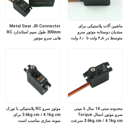
ماشین آلات پلاستیکی برای
Metal Gear JR Connector
مبتدیان دوستانه موتور سرو
300mm طول سیم استاندارد RC
متوسط در ۴٫۸ ولت تا ۶٫۰ ولت
هابی سرو موتور
برای رباتیک داخلی کار می کند
محدوده سنی 14 سال تا مینی
موتور سرو RC پلاستیکی با تورک
سرو موتور استال Torque
3.6kg.cm / 4.1kg.cm برای
3.6kg.cm / 4.1kg.cm سرعت
نمونه سازی مناسب است
0.12sec/60°