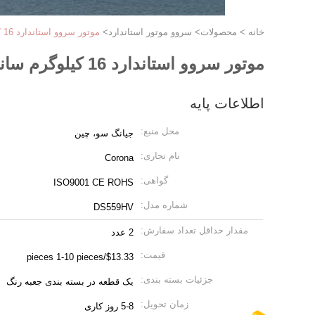
خانه
>
محصولات
>
سروو موتور استاندارد
>
موتور سروو استاندارد 16 کیلوگرم سانتی متر برای فروش قایق های اسباب بازی Rc Car Corona DS559HV
موتور سروو استاندارد 16 کیلوگرم سانتی متر برای فروش قایق های اسباب بازی Rc Car Corona DS559HV
اطلاعات پایه
محل منبع:
جیانگ سو، چین
نام تجاری:
Corona
گواهی:
ISO9001 CE ROHS
شماره مدل:
DS559HV
مقدار حداقل تعداد سفارش:
2 عدد
قیمت:
$13.33/pieces 1-10 pieces
جزئیات بسته بندی:
یک قطعه در بسته بندی جعبه رنگ
زمان تحویل:
5-8 روز کاری