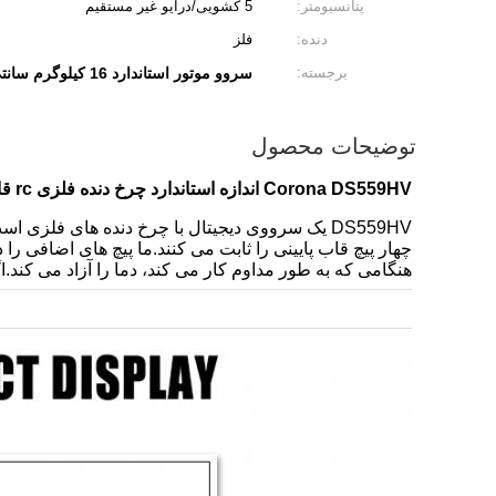
پتانسیومتر:
5 کشویی/درایو غیر مستقیم
دنده:
فلز
برجسته:
سروو موتور استاندارد 16 کیلوگرم سانتی متر
توضیحات محصول
Corona DS559HV اندازه استاندارد چرخ دنده فلزی rc قایق های اسباب بازی rc سروو ماشین
DS559HV یک سرووی دیجیتال با چرخ دنده های فلزی
هنگامی که به طور مداوم کار می کند، دما را آزاد می کند