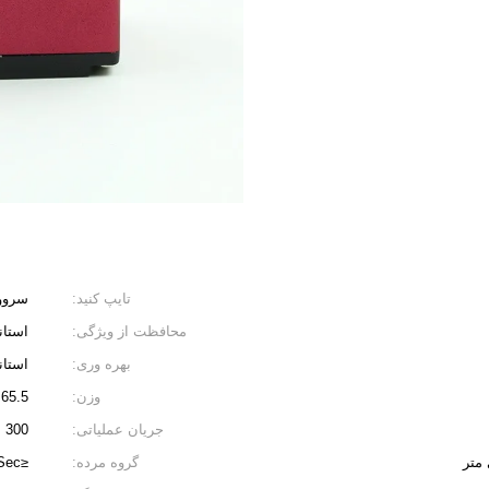
تایپ کنید:
سروو
محافظت از ویژگی:
استان
بهره وری:
استان
وزن:
65.5 گرم
جریان عملیاتی:
300 میلی آمپر / 400 میلی آمپر
گروه مرده:
≤3uSec