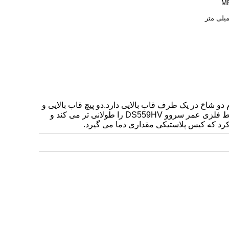
M
م دو شاخ در یک طرف قاب بالایی دارد.دو پیچ قاب بالایی و
چهار پیچ قاب پایینی را ثابت می کنند.ما پیچ های اضافی را در کیف لوازم جانبی قرار می دهیم.قاب وسط فلزی است.محفظه وسط فلزی عمر سروو DS559HV را طولانی تر می کند و
کرد که کیس پلاستیکی مقداری دما می گیرد.