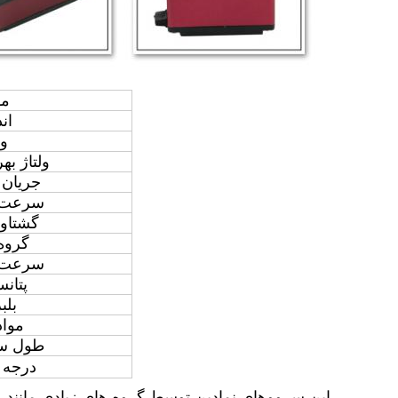
مو
اند
و
ولتاژ به
جریان 
سرعت ع
گشتاور
گروه
سرعت ع
پتانس
بلب
مواد
طول سی
درجه 
این سرووهای نمادین توسط گروه های زیادی مانند ع