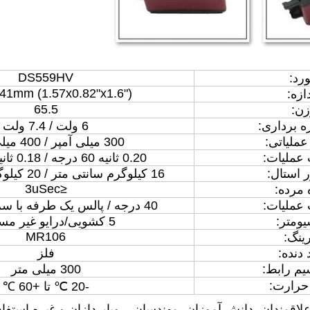
DS559HV
رد:
41mm (1.57x0.82"x1.6")
ازه:
65.5
زن:
ره برداری:
6 ولت / 7.4 ولت
عملیاتی:
300 میلی آمپر / 400 میلی آمپر
ملیات:
0.20 ثانیه 60 درجه / 0.18 ثانیه 60 درجه
 استال:
16 کیلوگرم سانتی متر / 20 کیلوگرم سانتی متر
≤3uSec
 مرده:
ملیات:
40 درجه / پالس یک طرفه با سرعت 400 us
یومتر:
5 کشویی/درایو غیر مستقیم
MR106
رینگ:
 دنده:
فلز
م رابط:
300 میلی متر
حرارت:
-20 ℃ تا +60 ℃
لاقمندان، دانش آموزان، مهندسان، رویاپردازان و غیره استف