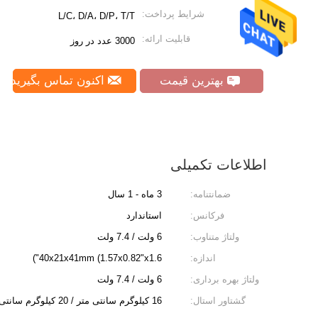
شرایط پرداخت:
L/C، D/A، D/P، T/T
قابلیت ارائه:
3000 عدد در روز
بهترین قیمت
اکنون تماس بگیرید
اطلاعات تکمیلی
ضمانتنامه:
3 ماه - 1 سال
فرکانس:
استاندارد
ولتاژ متناوب:
6 ولت / 7.4 ولت
اندازه:
40x21x41mm (1.57x0.82"x1.6")
ولتاژ بهره برداری:
6 ولت / 7.4 ولت
گشتاور استال:
16 کیلوگرم سانتی متر / 20 کیلوگرم سانتی متر