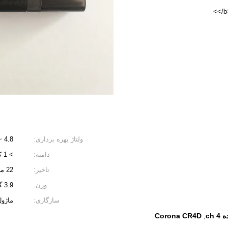
</b
ولتاژ بهره برداری:
4.8 ~ 6 ولت
دامنه:
> 1 کیلومتر/3250 فوت
تاخیر:
22 میلی‌ثانیه
وزن:
3.9 گرم
سازگاری:
ماژول /CT3F/CT8Z DSSS RF
 ch
Corona CR4D
,