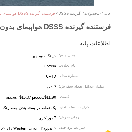
خانه
>
محصولات
>
گیرنده DSSS
>
فرستنده گیرنده DSSS هواپیمای بدون سرنشین خودرو 4 Ch 4 کانال گیرنده هواپیمای Rc Corona CR4D
فرستنده گیرنده DSSS هواپیمای بدون سرنشین خودرو 4 Ch 4 کانال گیرنده هواپیمای Rc Corona CR4D
اطلاعات پایه
محل منبع:
جیانگ سو، چین
نام تجاری:
Corona
شماره مدل:
CR4D
مقدار حداقل تعداد سفارش:
2 عدد
قیمت:
$11.90/pieces -$15.07 pieces
جزئیات بسته بندی:
یک قطعه در بسته بندی جعبه رنگ
زمان تحویل:
7 روز کاری
شرایط پرداخت:
 <b>T/T، Western Union، Paypal.