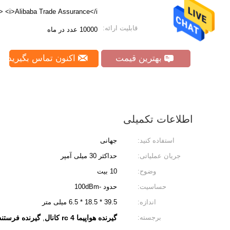
> <i>Alibaba Trade Assurance</i>
قابلیت ارائه:
10000 عدد در ماه
بهترین قیمت
اکنون تماس بگیرید
اطلاعات تکمیلی
استفاده کنید:
جهانی
جریان عملیاتی:
حداکثر 30 میلی آمپر
وضوح:
10 بیت
حساسیت:
حدود -100dBm
اندازه:
39.5 * 18.5 * 6.5 میلی متر
برجسته:
گیرنده هواپیما rc 4 کانال
گیرنده فرستنده 4
,