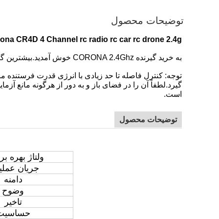
توضیحات محصول
Corona CR4D 4 Channel rc radio rc car rc drone 2.4g فرستنده گیرنده 
به خرید گیرنده CORONA 2.4Ghz خوش آمدید.بیشترین گیرنده در انبار موجود است.بنابراین تاریخ تحویل حدود 24 ساعت خواهد بود.
توجه: کنترل فاصله تا حد زیادی با انرژی قدرت فرستنده مر
گیرد.لطفاً آن را در فضای باز و به دور از هرگونه مانع 
است.
توضیحات محصول
ولتاژ بهره بر
جریان عملی
دامنه
وضوح
تاخیر
حساسیت