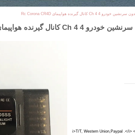
<i>T/T, Western Union,Paypal .</i>