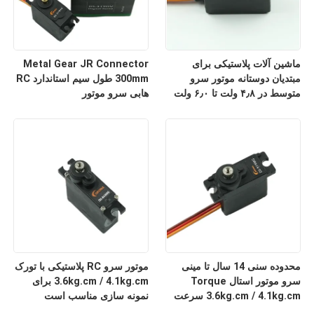
ماشین آلات پلاستیکی برای
Metal Gear JR Connector
مبتدیان دوستانه موتور سرو
300mm طول سیم استاندارد RC
متوسط در ۴٫۸ ولت تا ۶٫۰ ولت
هابی سرو موتور
برای رباتیک داخلی کار می کند
محدوده سنی 14 سال تا مینی
موتور سرو RC پلاستیکی با تورک
سرو موتور استال Torque
3.6kg.cm / 4.1kg.cm برای
3.6kg.cm / 4.1kg.cm سرعت
نمونه سازی مناسب است
0.12sec/60°