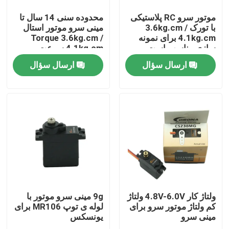
موتور سرو RC پلاستیکی
محدوده سنی 14 سال تا
با تورک 3.6kg.cm /
مینی سرو موتور استال
4.1kg.cm برای نمونه
Torque 3.6kg.cm /
سازی مناسب است
4.1kg.cm سرعت
0.12sec/60°
ارسال سؤال
ارسال سؤال
صفحه اصلی
محصولات
ولتاژ کار 4.8V-6.0V ولتاژ
9g مینی سرو موتور با
کم ولتاژ موتور سرو برای
لوله ی توپ MR106 برای
مینی سرو
یونسکس
درباره ما