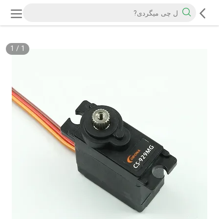
1
/
1