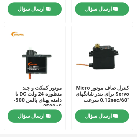
ارسال سؤال
ارسال سؤال
تور کارخانه
کنترل کیفیت
با ما تماس بگیرید
درخواست نقل قول
کنترل صاف موتور Micro
موتور کمکت و چند
Servo برای بندر شانگهای
منظوره 24 ولت DC با
سرو موتور RC
0.12sec/60° سرعت
دامنه پهنای پالس 500-
2500μS
مینی سرو موتور
ارسال سؤال
ارسال سؤال
سروو موتور استاندارد