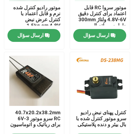
موتور سروا RC قابل
موتور راديو کنترل شده
اعتماد برای کنترل دقیق
نرم و قابل اعتماد با
تور کارخانه
4.8V-6V ولتاژ 300mm
کنترل عرض نبض
طول سیم اتصال
1.5kg.cm 4.8V
ارسال سؤال
ارسال سؤال
کنترل کیفیت
با ما تماس بگیرید
درخواست نقل قول
سرو موتور RC
مینی سرو موتور
کنترل پهنای نبض رادیو
40.7x20.2x38.2mm
سرو موتور کنترل شده با
RC سرو موتور 3-6V
بال بیئر و دنده پلاستیکی
برای رباتیک و اتوماسیون
سروو موتور استاندارد