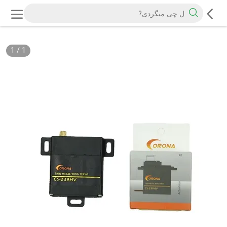
1
/
1