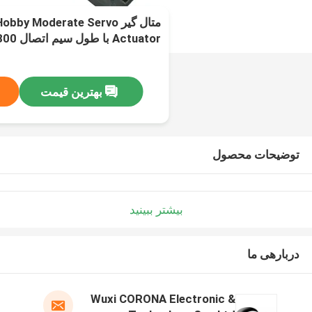
متال گیر y Moderate Servo
Actuator با طول سیم اتصال 300 میلی متر
بهترین قیمت
توضیحات محصول
بیشتر ببینید
دربارهی ما
Wuxi CORONA Electronic &