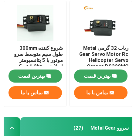
سرو موتور متوسط
سروو Metal Gear
ربات 32 گرمی Metal
شروع کننده 300mm
Gear Servo Motor Rc
طول سیم متوسط سرو
سروو موتور دیجیتال
Helicopter Servo
موتور با 5 پتانسیومتر
Corona DS329MG
اسلایدر و 4.2kg تورک
استال
سرو موتور صنعتی
بهترین قیمت
بهترین قیمت
تماس با ما
تماس با ما
گیرنده JR DMSS
گیرنده Futaba S Fhss
سروو Metal Gear
(27)
گیرنده سریع فوتابا 2.4 گیگاهرتز