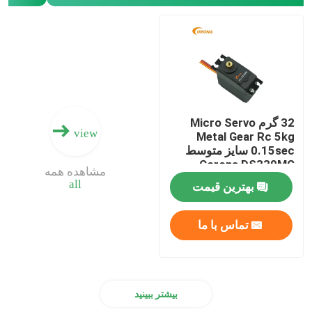
گیرنده DSSS
گیرنده 2.4 گیگاهرتز
32 گرم Micro Servo
view
Metal Gear Rc 5kg
0.15sec سایز متوسط ​​
Corona DS339MG
مشاهده همه
all
بهترین قیمت
تماس با ما
بیشتر ببینید