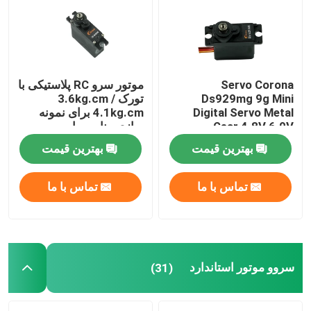
Servo Corona
موتور سرو RC پلاستیکی با
Ds929mg 9g Mini
تورک 3.6kg.cm /
Digital Servo Metal
4.1kg.cm برای نمونه
Gear 4.8V 6.0V
سازی مناسب است
بهترین قیمت
بهترین قیمت
تماس با ما
تماس با ما
صفحه اصلی
محصولات
سروو موتور استاندارد
(31)
درباره ما