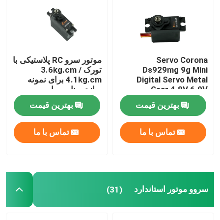
Servo Corona
موتور سرو RC پلاستیکی با
Ds929mg 9g Mini
تورک 3.6kg.cm /
Digital Servo Metal
4.1kg.cm برای نمونه
Gear 4.8V 6.0V
سازی مناسب است
بهترین قیمت
بهترین قیمت
تماس با ما
تماس با ما
صفحه اصلی
محصولات
سروو موتور استاندارد
(31)
درباره ما