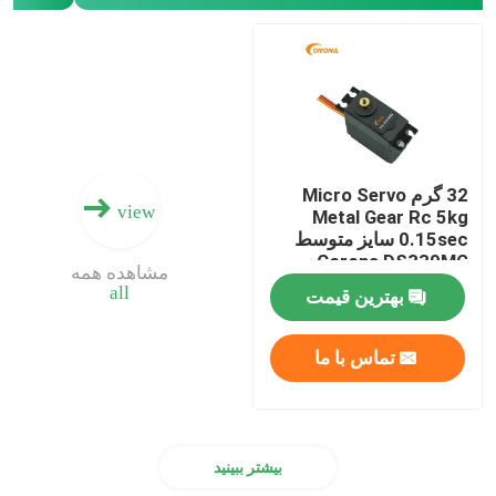
گیرنده DSSS
گیرنده 2.4 گیگاهرتز
32 گرم Micro Servo
view
Metal Gear Rc 5kg
0.15sec سایز متوسط ​​
Corona DS339MG
مشاهده همه
all
بهترین قیمت
تماس با ما
بیشتر ببینید