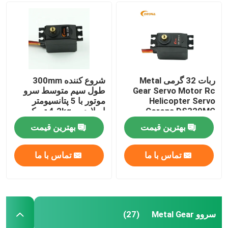
سرو موتور متوسط
سروو Metal Gear
ربات 32 گرمی Metal
شروع کننده 300mm
Gear Servo Motor Rc
طول سیم متوسط سرو
سروو موتور دیجیتال
Helicopter Servo
موتور با 5 پتانسیومتر
Corona DS329MG
اسلایدر و 4.2kg تورک
استال
سرو موتور صنعتی
بهترین قیمت
بهترین قیمت
تماس با ما
تماس با ما
گیرنده JR DMSS
گیرنده Futaba S Fhss
سروو Metal Gear
(27)
گیرنده سریع فوتابا 2.4 گیگاهرتز