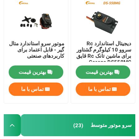
تور کارخانه
کنترل کیفیت
دیجیتال استاندارد Rc
موتور سرو استاندارد متال
سروو 10 کیلوگرم گشتاور
گیر - قابل اعتماد برای
برای ماشین تانک Rc قایق
کاربردهای صنعتی
با ما تماس بگیرید
Corona DS558MG
بهترین قیمت
بهترین قیمت
درخواست نقل قول
تماس با ما
تماس با ما
سرو موتور RC
مینی سرو موتور
سرو موتور متوسط
(23)
سروو موتور استاندارد