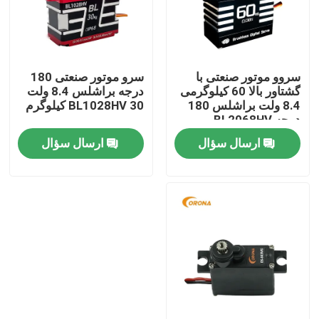
تور کارخانه
سروو موتور صنعتی با
سرو موتور صنعتی 180
کنترل کیفیت
گشتاور بالا 60 کیلوگرمی
درجه براشلس 8.4 ولت
8.4 ولت براشلس 180
BL1028HV 30 کیلوگرم
درجه BL2068HV
با ما تماس بگیرید
ارسال سؤال
ارسال سؤال
درخواست نقل قول
سرو موتور RC
مینی سرو موتور
سروو موتور استاندارد