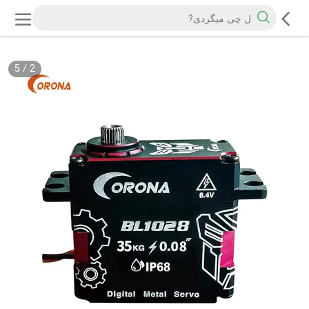
5
/
2