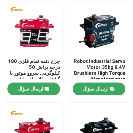
Robot Industrial Servo
چرخ دنده تمام فلزی 180
Motor 35kg 8.4V
درجه براش 50
Brushless High Torque
کیلوگرمی سروو موتور با
Manufacturers
گشتاور بالا برای ماشین
BL1028HV
مسابقه ای RC
ارسال سؤال
ارسال سؤال
BL1029HV
صفحه اصلی
محصولات
درباره ما