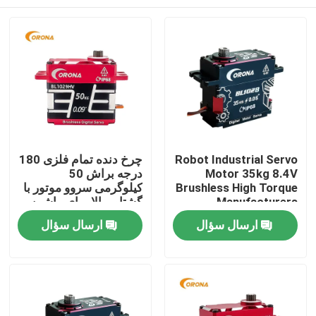
Robot Industrial Servo
چرخ دنده تمام فلزی 180
Motor 35kg 8.4V
درجه براش 50
Brushless High Torque
کیلوگرمی سروو موتور با
Manufacturers
گشتاور بالا برای ماشین
BL1028HV
مسابقه ای RC
صفحه اصلی
ارسال سؤال
ارسال سؤال
BL1029HV
محصولات
درباره ما