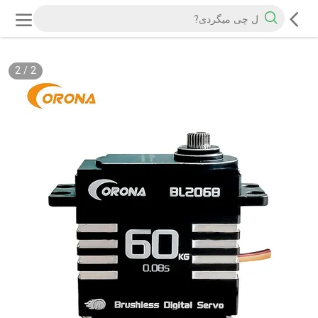
2
/
2